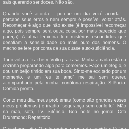
sais querendo ser doces. Não são.
Quando você acorda – porque um dia você acorda! –
percebe seus erros e nem sempre é possível voltar atrás.
Recomeçar é algo que não existe (é impossível recomeçar
algo, pois sempre será outra coisa por mais parecido que
pareça). A alma feminina tem mistérios escondidos que
desafiam a sensibilidade do mais puro dos homens. O
macho se fere por conta da sua quase auto-suficiência.
Tudo volta a ficar bem. Volto pra casa. Minha amada está na
cozinha preparando algo para comermos. Faço um elogio, e
dou um beijo tímido em sua boca. Sinto-me excitado por um
momento, e um “eu te amo” me sai sem querer,
acompanhado pela minha monótona respiração. Silêncio.
Comida pronta.
Conto meu dia, meus problemas (como são grandes esses
meus problemas!) e irradio "segurança sem conforto". Mão
na mão, sofá, TV. Silêncio. Boa noite no jornal. Cito
Drummond: Repetitório.
O cachorro latiu. O gato roubou o resto da comida e lá fora