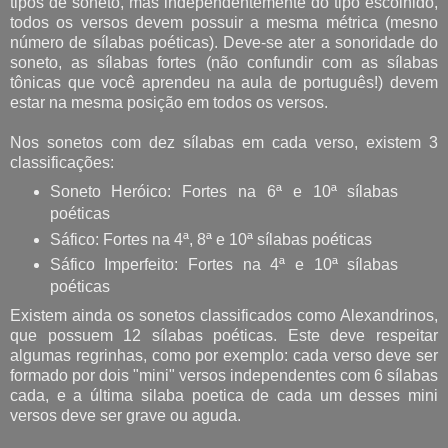
tipos de soneto, mas independentemente do tipo escolhido,
todos os versos devem possuir a mesma métrica (mesno
número de sílabas poéticas). Deve-se ater a sonoridade do
soneto, as sílabas fortes (não confundir com as sílabas
tônicas que você aprendeu na aula de português!) devem
estar na mesma posição em todos os versos.
Nos sonetos com dez sílabas em cada verso, existem 3
classificações:
Soneto Heróico: Fortes na 6ª e 10ª sílabas
poéticas
Sáfico: Fortes na 4ª, 8ª e 10ª sílabas poéticas
Sáfico Imperfeito: Fortes na 4ª e 10ª sílabas
poéticas
Existem ainda os sonetos classificados como Alexandrinos,
que possuem 12 sílabas poéticas. Este deve respeitar
algumas regrinhas, como por exemplo: cada verso deve ser
formado por dois "mini" versos independentes com 6 sílabas
cada, e a última silaba poetica de cada um desses mini
versos deve ser grave ou aguda.