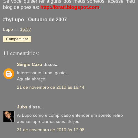
Se você quiser ler alguns dos meus sonetos, acesse meu
blog de poesias:
http://forati.blogspot.com
.
#byLupo - Outubro de 2007
Lupo
às
16:37
Compartilhar
11 comentários:
Sérgio Cazu
disse...
Interessante Lupo, gostei.
Aquele abraço!
21 de novembro de 2010 às 16:44
Jubs
disse...
Ai Lupo como é complicado entender um soneto refiro
apenas apreciar os seus. Beijos
21 de novembro de 2010 às 17:08