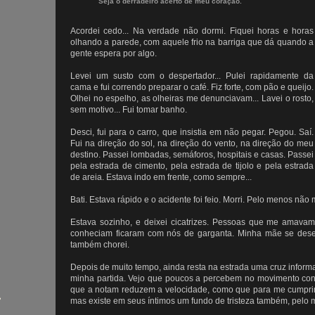
Seja o derradeiro acerto de meu coração.
Acordei cedo... Na verdade não dormi. Fiquei horas e horas
olhando a parede, com aquele frio na barriga que dá quando a
gente espera por algo.
Levei um susto com o despertador... Pulei rapidamente da
cama e fui correndo preparar o café. Fiz forte, com pão e queijo.
Olhei no espelho, as olheiras me denunciavam... Lavei o rosto,
sem motivo... Fui tomar banho.
Desci, fui para o carro, que insistia em não pegar. Pegou. Saí.
Fui na direção do sol, na direção do vento, na direção do meu
destino. Passei lombadas, semáforos, hospitais e casas. Passei
pela estrada de cimento, pela estrada de tijolo e pela estrada
de areia. Estava indo em frente, como sempre...
Bati. Estava rápido e o acidente foi feio. Morri. Pelo menos n
Estava sozinho, e deixei cicatrizes. Pessoas que me amav
conheciam ficaram com nós de garganta. Minha mãe se dese
também chorei.
Depois de muito tempo, ainda resta na estrada uma cruz inform
minha partida. Vejo que poucos a percebem no movimento con
que a notam reduzem a velocidade, como que para me cumpr
e
mas existe em seus íntimos um fundo de tristeza também, pelo