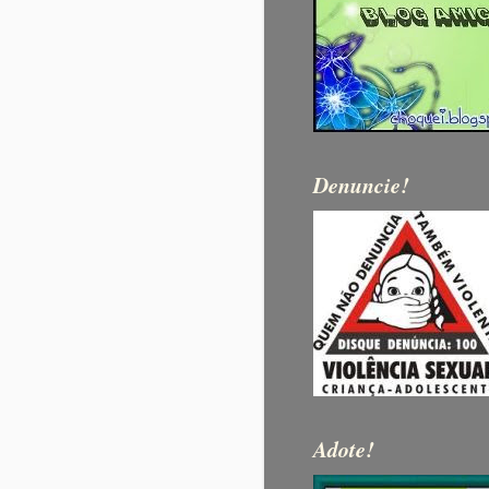
Denuncie!
Adote!