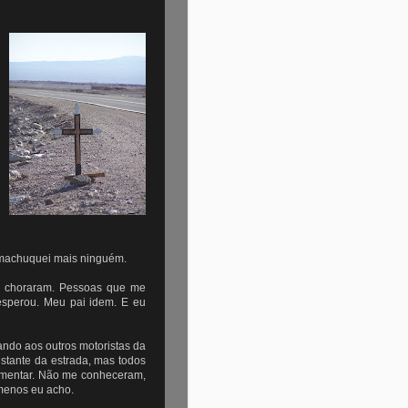
ão machuquei mais ninguém.
am choraram. Pessoas que me
sperou. Meu pai idem. E eu
ando aos outros motoristas da
stante da estrada, mas todos
imentar. Não me conheceram,
 menos eu acho.