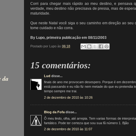
Corri para chegar mais rápido ao meu destino, e pensava qu
verdade, meu destino não precisava de pressa, mas de esper
maturidade.
Que neste Natal você siga o seu caminho em direção ao seu de
tome cuidado e não corra.
By Lupo, primeira publicação em 08/11/2003
Postado por
Lupo
às
06:18
15 comentários:
e da
Lud
disse...
finais de ano me provocam desespero. Porque é em dezembr
está passando e eu não fiz nem metade do que eu pretendia te
tempo sempre me trai.
2 de dezembro de 2010 às 10:26
Blog da Fofa
disse...
Ô meu lindo, olha, até arrepia. Tem varias formas de interpret
fantático. Pode ter certeza que sou sua fã número 1. Bjão
2 de dezembro de 2010 às 11:07