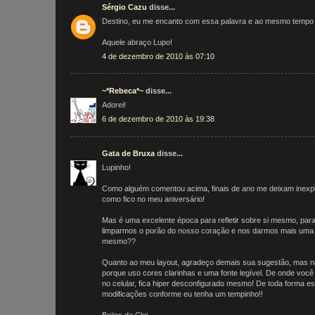
Sérgio Cazu
disse...
Destino, eu me encanto com essa palavra e ao mesmo tempo c
Aquele abraço Lupo!
4 de dezembro de 2010 às 07:10
~*Rebeca*~
disse...
Adorei!
6 de dezembro de 2010 às 19:38
Gata de Bruxa
disse...
Lupinho!
Como alguém comentou acima, finais de ano me deixam inexpli
como fico no meu aniversário!
Mas é uma excelente época para refletir sobre si mesmo, para
limparmos o porão do nosso coração e nos darmos mais uma 
mesmo??
Quanto ao meu layout, agradeço demais sua sugestão, mas 
porque uso cores clarinhas e uma fonte legível. De onde vo
no celular, fica hiper desconfigurado mesmo! De toda forma est
modificações conforme eu tenha um tempinho!!