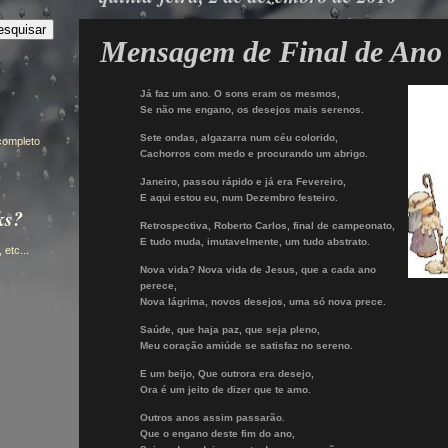
Mensagem de Final de Ano
Já faz um ano. O sons eram os mesmos,
Se não me engano, os desejos mais serenos.
Sete ondas, algazarra num céu colorido,
 completo
Cachorros com medo e procurando um abrigo.
Janeiro, passou rápido e já era Fevereiro,
E aqui estou eu, num Dezembro festeiro.
ks?
Retrospectiva, Roberto Carlos, final de campeonato,
E tudo muda, imutavelmente, um tudo abstrato.
etc...
Nova vida? Nova vida de Jesus, que a cada ano
perece,
Nova lágrima, novos desejos, uma só nova prece.
Saúde, que haja paz, que seja pleno,
Meu coração amiúde se satisfaz no sereno.
E um beijo, Que outrora era desejo,
Ora é um jeito de dizer que te amo.
Outros anos assim passarão.
Qu
e o engano deste fim do ano,