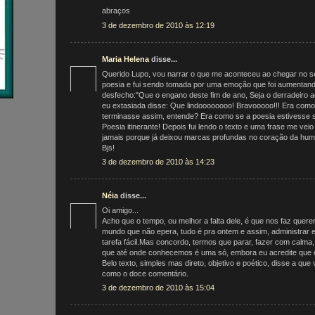
abraços
3 de dezembro de 2010 às 12:19
Maria Helena
disse...
Querido Lupo, vou narrar o que me aconteceu ao chegar no se
poesia e fui sendo tomada por uma emoção que foi aumentand
desfecho:"Que o engano deste fim de ano, Seja o derradeiro 
eu extasiada disse: Que lindoooooooo! Bravooooo!!! Era com
terminasse assim, entende? Era como se a poesia estivesse 
Poesia itinerante! Depois fui lendo o texto e uma frase me ve
jamais porque já deixou marcas profundas no coração da hum
Bjs!
3 de dezembro de 2010 às 14:23
Néia
disse...
Oi amigo...
Acho que o tempo, ou melhor a falta dele, é que nos faz quere
mundo que não epera, tudo é pra ontem e assim, administrar
tarefa fácil.Mas concordo, termos que parar, fazer com calma, 
que até onde conhecemos é uma só, embora eu acredite que e
Belo texto, simples mas direto, objetivo e poético, disse a que
como o doce comentário.
3 de dezembro de 2010 às 15:04