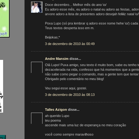
Doce dezembro... Melhor mês do ano \o/
Eu adoro esse mês, eu adoro o natal eu adoro as festas, ador
arvore adoro a lista de presentes adoro desejah feliiiiz natal \o/
Poxa Lupo (só pra lembrar q adoro esse nome hehe \o/) cada fr
Teus textos desperta isso em m.
Beijokas;*
3 de dezembro de 2010 às 00:49
Andre Mansim
disse...
Olá Lupo! Puxa amigo, seu texto é muito bom, sabe eu tenho 
dezacelerada na vida, confesso que há momentos que a gente 
não sabe como pegar o comando, mas a gente tem que tentar
Obrigado pelo comentário no meu blog!
Vou segui esse aqui, gostei.
3 de dezembro de 2010 às 08:13
Talles Azigon
disse...
ah querido Lupo
teu poema
ascende mais uma luz de esperança no meu coração
você como sempre maravilhoso