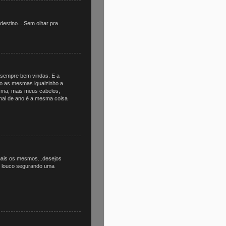
estino... Sem olhar pra
 sempre bem vindas. E a
ão as mesmas igualzinho a
sma, mais meus cabelos,
inal de ano é a mesma coisa
ais os mesmos...desejos
m louco segurando uma