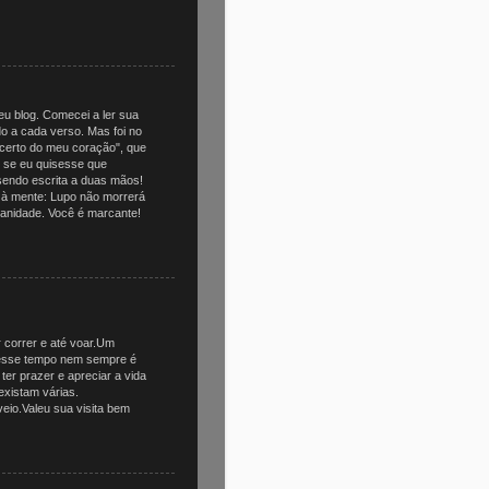
u blog. Comecei a ler sua
o a cada verso. Mas foi no
acerto do meu coração", que
o se eu quisesse que
sendo escrita a duas mãos!
io à mente: Lupo não morrerá
anidade. Você é marcante!
r correr e até voar.Um
 esse tempo nem sempre é
ter prazer e apreciar a vida
xistam várias.
 veio.Valeu sua visita bem