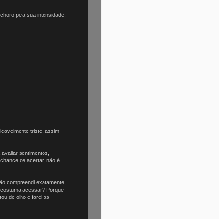
horo pela sua intensidade.
cavelmente triste, assim
 avaliar sentimentos,
chance de acertar, não é
não compreendi exatamente,
cê costuma acessar? Porque
ou de olho e farei as