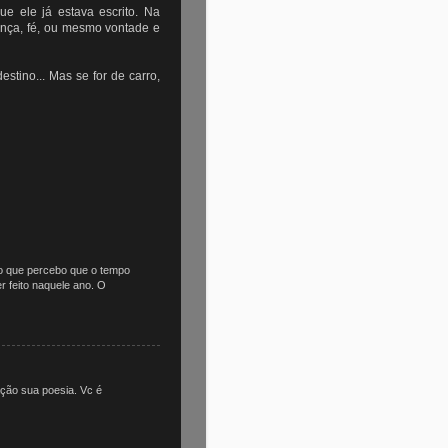
e ele já estava escrito. Na
ança, fé, ou mesmo vontade e
stino... Mas se for de carro,
o que percebo que o tempo
r feito naquele ano. O
ação sua poesia. Vc é