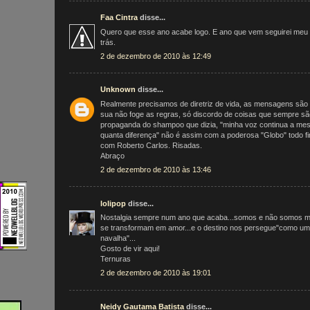
Faa Cintra
disse...
Quero que esse ano acabe logo. E ano que vem seguirei meu d
trás.
2 de dezembro de 2010 às 12:49
Unknown
disse...
Realmente precisamos de diretriz de vida, as mensagens são
sua não foge as regras, só discordo de coisas que sempre s
propaganda do shampoo que dizia, "minha voz continua a me
quanta diferença" não é assim com a poderosa "Globo" todo f
com Roberto Carlos. Risadas.
Abraço
2 de dezembro de 2010 às 13:46
lolipop
disse...
Nostalgia sempre num ano que acaba...somos e não somos m
se transformam em amor...e o destino nos persegue"como u
navalha"...
Gosto de vir aqui!
Ternuras
2 de dezembro de 2010 às 19:01
Neidy Gautama Batista
disse...