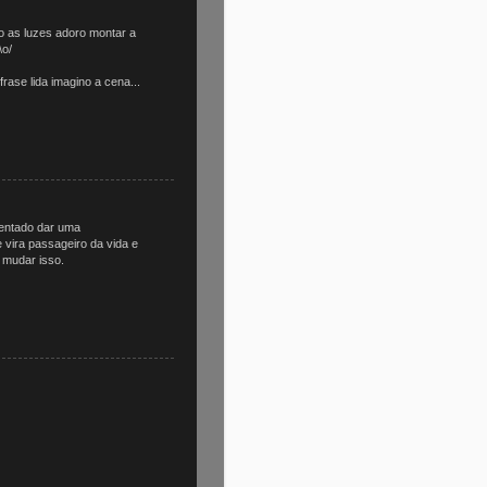
o as luzes adoro montar a
\o/
ase lida imagino a cena...
tentado dar uma
vira passageiro da vida e
 mudar isso.