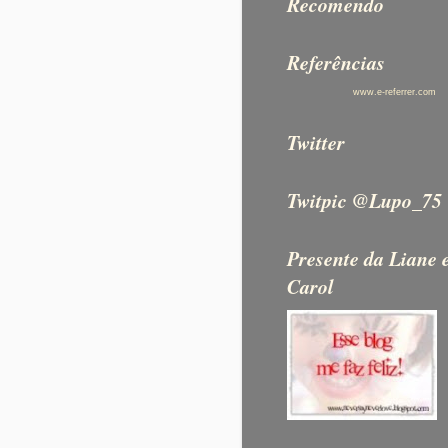
Recomendo
Referências
www.e-referrer.com
Twitter
Twitpic @Lupo_75
Presente da Liane 
Carol