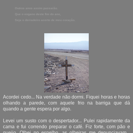
Outros anos assim passarão.
Qu
e o engano deste fim do ano,
Seja o derradeiro acerto de meu coração.
Acordei cedo... Na verdade não dormi. Fiquei horas e horas
olhando a parede, com aquele frio na barriga que dá
quando a gente espera por algo.
Levei um susto com o despertador... Pulei rapidamente da
cama e fui correndo preparar o café. Fiz forte, com pão e
queijo. Olhei no espelho, as olheiras me denunciavam...