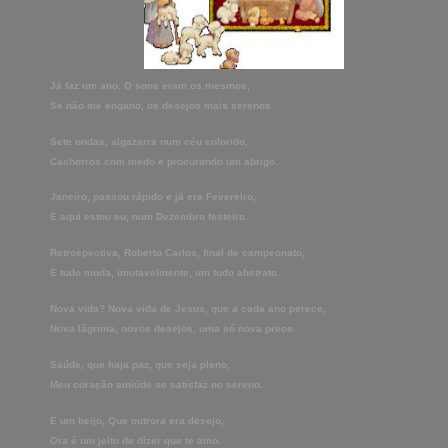
Já faz um ano. O sons eram os mesmos,
Se não me engano, os desejos mais serenos.
Sete ondas, algazarra num céu colorido,
Cachorros com medo e procurando um abrigo.
Janeiro, passou rápido e já era Fevereiro,
E aqui estou eu, num Dezembro festeiro.
Retrospectiva, Roberto Carlos, final de campeonato,
E tudo muda, imutavelmente, um tudo abstrato.
Nova vida? Nova vida de Jesus, que a cada ano perece,
Nova lágrima, novos desejos, uma só nova prece.
Saúde, que haja paz, que seja pleno,
Meu coração amiúde se satisfaz no sereno.
E um beijo, Que outrora era desejo,
Ora é um jeito de dizer que te amo.