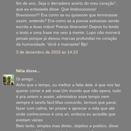
fim de ano, Seja o derradeiro acerto do meu coração",
que eu extasiada disse: Que lindoooooooo!
Bravooooo!!! Era como se eu quisesse que terminasse
assim, entende? Era como se a poesia estivesse sendo
escrita a duas mãos! Poesia itinerante! Depois fui lendo
o texto e uma frase me veio à mente: Lupo não morrerá
jamais porque já deixou marcas profundas no coração
da humanidade. Você é marcante! Bjs!
3 de dezembro de 2010 às 14:23
Néia
disse...
Oi amigo...
Acho que o tempo, ou melhor a falta dele, é que nos faz
querer correr e até voar.Um mundo que não epera, tudo
é pra ontem e assim, administrar esse tempo nem
sempre é tarefa fácil.Mas concordo, termos que parar,
fazer com calma, ter prazer e apreciar a vida que até
onde conhecemos é uma só, embora eu acredite que
existam várias.
Belo texto, simples mas direto, objetivo e poético, disse