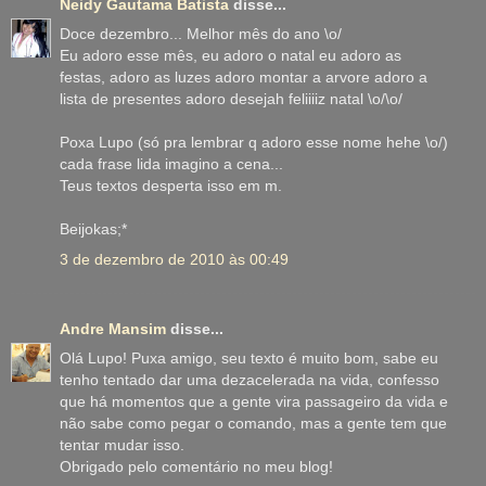
Neidy Gautama Batista
disse...
Doce dezembro... Melhor mês do ano \o/
Eu adoro esse mês, eu adoro o natal eu adoro as
festas, adoro as luzes adoro montar a arvore adoro a
lista de presentes adoro desejah feliiiiz natal \o/\o/
Poxa Lupo (só pra lembrar q adoro esse nome hehe \o/)
cada frase lida imagino a cena...
Teus textos desperta isso em m.
Beijokas;*
3 de dezembro de 2010 às 00:49
Andre Mansim
disse...
Olá Lupo! Puxa amigo, seu texto é muito bom, sabe eu
tenho tentado dar uma dezacelerada na vida, confesso
que há momentos que a gente vira passageiro da vida e
não sabe como pegar o comando, mas a gente tem que
tentar mudar isso.
Obrigado pelo comentário no meu blog!